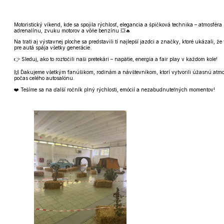
Motoristický víkend, kde sa spojila rýchlosť, elegancia a špičková technika – atmosféra
adrenalínu, zvuku motorov a vôňe benzínu 💥🔥
Na trati aj výstavnej ploche sa predstavili tí najlepší jazdci a značky, ktoré ukázali, že
pre autá spája všetky generácie.
👉 Sleduj, ako to roztočili naši pretekári – napätie, energia a fair play v každom kole!
🙌 Ďakujeme všetkým fanúšikom, rodinám a návštevníkom, ktorí vytvorili úžasnú atm
počas celého autosalónu.
❤️ Tešíme sa na ďalší ročník plný rýchlosti, emócií a nezabudnuteľných momentov!