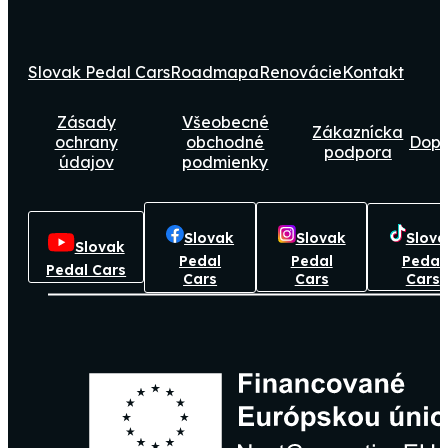
Slovak Pedal Cars
Roadmapa
Renovácie
Kontakt
Zásady
Všeobecné
Zákaznícka
ochrany
obchodné
Dop
podpora
údajov
podmienky
Slovak
Slovak
Slova
Slovak
Pedal
Pedal
Pedal
Pedal Cars
Cars
Cars
Cars